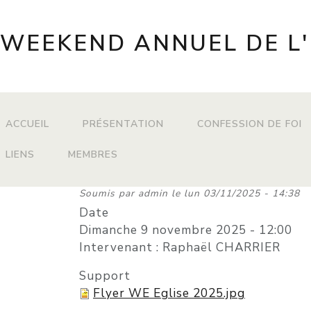
WEEKEND ANNUEL DE L'
MAIN MENU
ACCUEIL
PRÉSENTATION
CONFESSION DE FOI
LIENS
MEMBRES
Soumis par
admin
le
lun 03/11/2025 - 14:38
Date
Dimanche 9 novembre 2025 - 12:00
Intervenant : Raphaël CHARRIER
Support
Flyer WE Eglise 2025.jpg